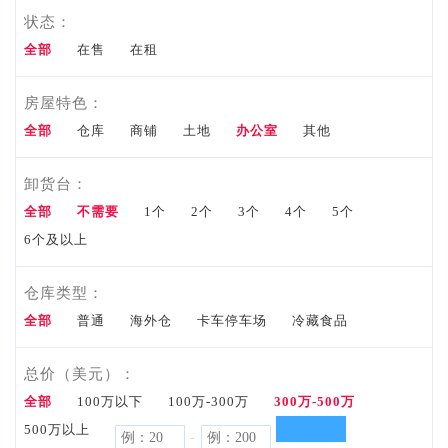
状态：
资料
全部
在售
在租
Tools
资
房屋特色：
市场资
料
全部
仓库
商铺
土地
办公室
其他
讯
卸货台：
Market
全部
不需要
1个
2个
3个
4个
5个
6个及以上
Info
我要咨
仓库类型：
全部
普通
海外仓
询
卡车停车场
冷藏食品
Inquiry
总价（美元）：
联系
全部
100万以下
100万-300万
300万-500万
500万以上
-
电