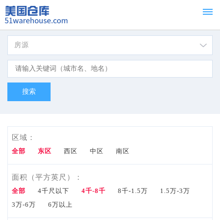
房源
首页
Home
租赁
For
Lease
区域：
出
全部
东区
西区
中区
南区
售
面积（平方英尺）：
全部
4千尺以下
4千-8千
8千-1.5万
1.5万-3万
For
3万-6万
6万以上
Sale