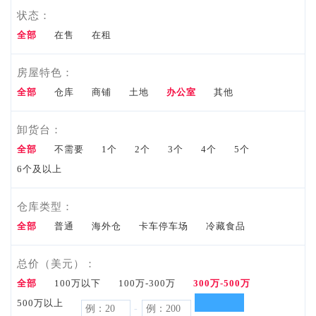
状态：
资料
全部
在售
在租
Tools
资
房屋特色：
市场资
料
全部
仓库
商铺
土地
办公室
其他
讯
卸货台：
Market
全部
不需要
1个
2个
3个
4个
5个
6个及以上
Info
我要咨
仓库类型：
全部
普通
海外仓
询
卡车停车场
冷藏食品
Inquiry
总价（美元）：
联系
全部
100万以下
100万-300万
300万-500万
500万以上
-
电