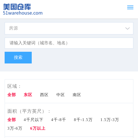
房源
首页
Home
租赁
For
Lease
区域：
出
全部
东区
西区
中区
南区
售
面积（平方英尺）：
全部
4千尺以下
4千-8千
8千-1.5万
1.5万-3万
For
3万-6万
6万以上
Sale