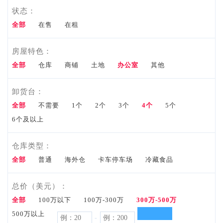
状态：
资料
全部
在售
在租
Tools
资
房屋特色：
市场资
料
全部
仓库
商铺
土地
办公室
其他
讯
卸货台：
Market
全部
不需要
1个
2个
3个
4个
5个
6个及以上
Info
我要咨
仓库类型：
全部
普通
海外仓
询
卡车停车场
冷藏食品
Inquiry
总价（美元）：
联系
全部
100万以下
100万-300万
300万-500万
500万以上
-
电