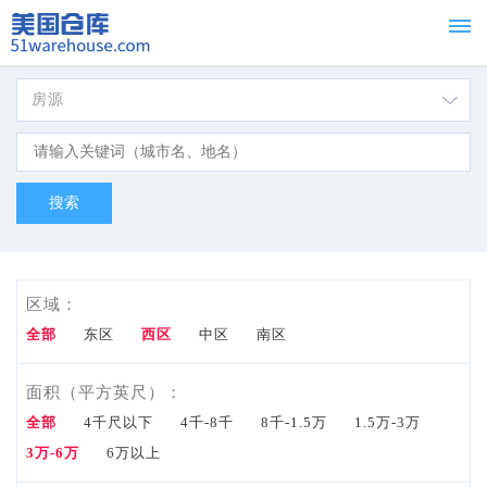
房源
首页
Home
租赁
For
Lease
区域：
出
全部
东区
西区
中区
南区
售
面积（平方英尺）：
全部
4千尺以下
4千-8千
8千-1.5万
1.5万-3万
For
3万-6万
6万以上
Sale