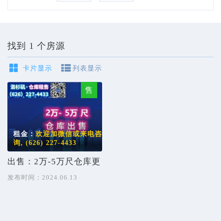
话：
(626)
找到 1 个房源
227-
卡片显示
列表显示
4433
售
租金：
欢迎加微信或来电咨
询, (626) 227-4433
出售：2万-5万尺仓库更
新，大洛杉矶各区域
发布时间：2024.06.13
Location 位置：Los
Angeles