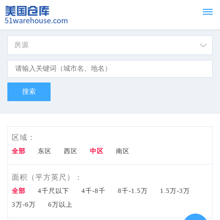
房源
首页
Home
租赁
For
Lease
区域：
出
全部
东区
西区
中区
南区
售
面积（平方英尺）：
全部
4千尺以下
4千-8千
8千-1.5万
1.5万-3万
For
3万-6万
6万以上
Sale