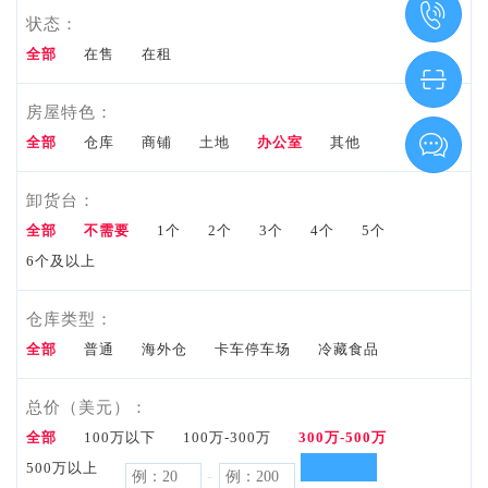
状态：
资料
全部
在售
在租
Tools
资
房屋特色：
市场资
料
全部
仓库
商铺
土地
办公室
其他
讯
卸货台：
Market
全部
不需要
1个
2个
3个
4个
5个
6个及以上
Info
我要咨
仓库类型：
全部
普通
海外仓
询
卡车停车场
冷藏食品
Inquiry
总价（美元）：
联系
全部
100万以下
100万-300万
300万-500万
500万以上
-
电