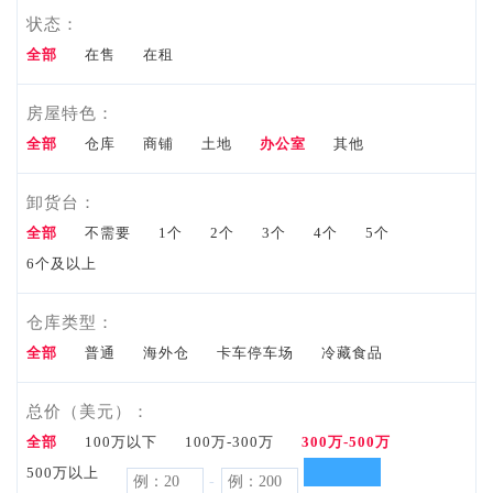
状态：
资料
全部
在售
在租
Tools
资
房屋特色：
市场资
料
全部
仓库
商铺
土地
办公室
其他
讯
卸货台：
Market
全部
不需要
1个
2个
3个
4个
5个
6个及以上
Info
我要咨
仓库类型：
全部
普通
海外仓
询
卡车停车场
冷藏食品
Inquiry
总价（美元）：
联系
全部
100万以下
100万-300万
300万-500万
500万以上
-
电