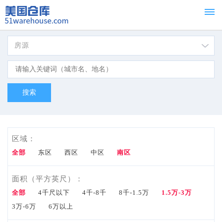
房源
首页
Home
租赁
For
Lease
区域：
出
全部
东区
西区
中区
南区
售
面积（平方英尺）：
全部
4千尺以下
4千-8千
8千-1.5万
1.5万-3万
For
3万-6万
6万以上
Sale