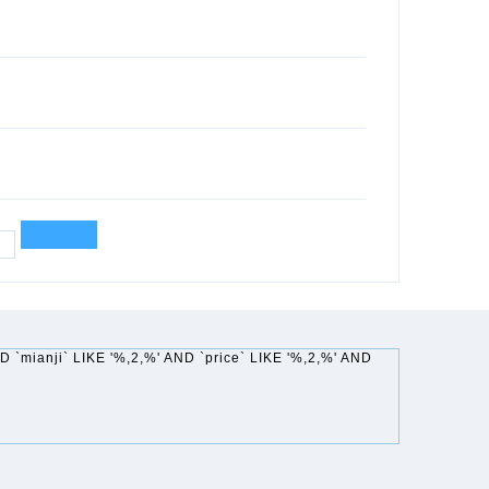
 `mianji` LIKE '%,2,%' AND `price` LIKE '%,2,%' AND