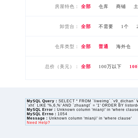
房屋特色：
全部
仓库
商铺
卸货台：
全部
不需要
1个
仓库类型：
全部
普通
海外仓
总价（美元）：
全部
100万以下
10
MySQL Query :
SELECT * FROM `liweimg`.`v9_dichan` WH
`xht` LIKE '%,6,%' AND `zhuangt` = '1' ORDER BY listor
MySQL Error :
Unknown column 'mianji' in 'where clause
MySQL Errno :
1054
Message :
Unknown column 'mianji' in 'where clause'
Need Help?