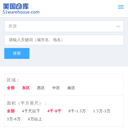
房源
首页
Home
租赁
For
Lease
区域：
出
全部
东区
西区
中区
南区
售
面积（平方英尺）：
全部
4千尺以下
4千-8千
8千-1.5万
1.5万-3万
For
3万-6万
6万以上
Sale