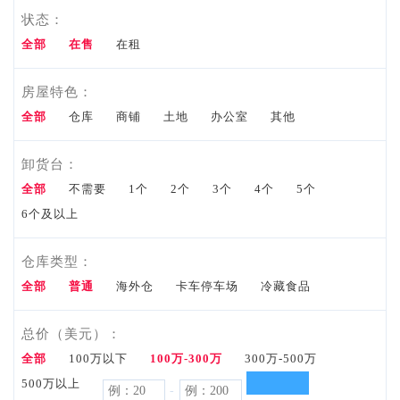
状态：
资料
全部
在售
在租
Tools
资
房屋特色：
市场资
料
全部
仓库
商铺
土地
办公室
其他
讯
卸货台：
Market
全部
不需要
1个
2个
3个
4个
5个
6个及以上
Info
我要咨
仓库类型：
全部
普通
海外仓
询
卡车停车场
冷藏食品
Inquiry
总价（美元）：
联系
全部
100万以下
100万-300万
300万-500万
500万以上
-
电