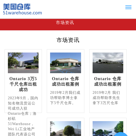
市场资讯
首页
市场资讯
Home
租赁
For
Ontario 3万5
Ontario 仓库
Ontario 仓库
Lease
千尺仓库出租
成功出租案例
成功出租案例
成功
出
2019年2月我们成
2019年2月 我们
功帮助李博士拿
成功帮助李先生
2023年9月，国内
下5千尺仓库。
拿下3万尺仓库
知名物流货运公
售
司成功入驻
Ontario仓库；洛
杉矶
For
51Warehouse，
Wei Li工业地产
团队代表该公司
Sale