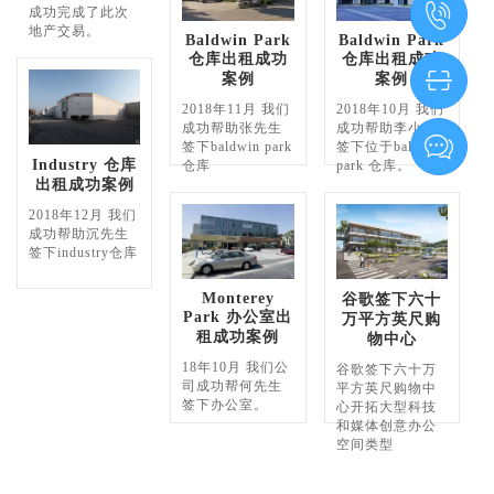
成功完成了此次
资料
地产交易。
Baldwin Park
Baldwin Park
仓库出租成功
仓库出租成功
案例
案例
Tools
资
2018年11月 我们
2018年10月 我们
市场资
成功帮助张先生
成功帮助李小姐
料
签下baldwin park
签下位于baldwin
Industry 仓库
仓库
park 仓库。
讯
出租成功案例
2018年12月 我们
Market
成功帮助沉先生
签下industry仓库
Info
Monterey
谷歌签下六十
我要咨
Park 办公室出
万平方英尺购
租成功案例
物中心
询
18年10月 我们公
谷歌签下六十万
司成功帮何先生
平方英尺购物中
Inquiry
签下办公室。
心开拓大型科技
和媒体创意办公
联系
空间类型
电