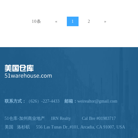
话：
10条
«
1
2
»
(626)
227-
4433
联系方式：
（626）-227-4433
邮箱：
weirealtor@gmail.com
51仓库-加州商业地产 IRN Realty Cal Bre #01983717
美国 洛杉矶 556 Las Tunas Dr.,#101, Arcadia, CA 91007, USA