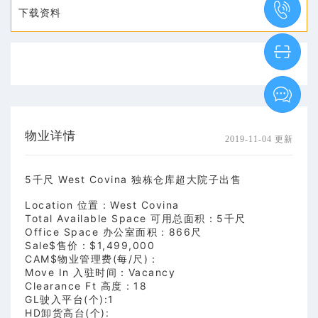
下载资料
资料
Tools
资
市场资
料
讯
物业详情
Market
2019-11-04 更新
Info
5千尺 West Covina 独栋仓库超大院子出售
我要咨
Location 位置：West Covina
Total Available Space 可用总面积：5千尺
询
Office Space 办公室面积：866尺
Sale
$售价：$1,499,000
CAM$物业管理费(每/尺)：
Inquiry
Move In 入驻时间：Vacancy
联系
Clearance Ft 高度：18
GL驶入平台(个):1
HD卸货高台(个):
电