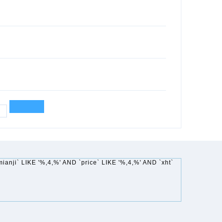
ianji` LIKE '%,4,%' AND `price` LIKE '%,4,%' AND `xht`