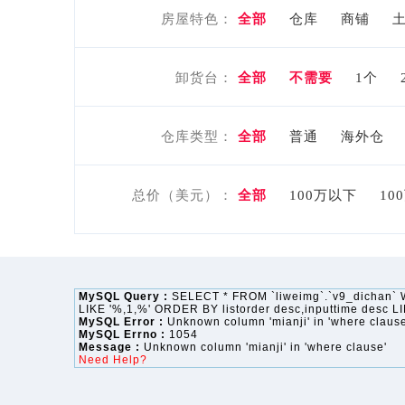
房屋特色：
全部
仓库
商铺
卸货台：
全部
不需要
1个
仓库类型：
全部
普通
海外仓
总价（美元）：
全部
100万以下
10
MySQL Query :
SELECT * FROM `liweimg`.`v9_dichan` WHE
LIKE '%,1,%' ORDER BY listorder desc,inputtime desc 
MySQL Error :
Unknown column 'mianji' in 'where clause
MySQL Errno :
1054
Message :
Unknown column 'mianji' in 'where clause'
Need Help?